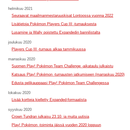
helmikuu 2021
Seuraavat maailmanmestaruuskisat Lontoossa vuonna 2022
Lisätietoja Pokémon Players Cup III -turnauksesta
Lusamine ja Wally poistettu Expandedin bannilistalta
joulukuu 2020
Players Cup III -turnaus alkaa tammikuussa
marraskuu 2020
Suomen Play! Pokémon Team Challenge -aikataulu julkaistu
Katsaus Play! Pokémon -turnausten jatkumiseen (marraskuu 2020)
Edusta pelikauppaasi Play! Pokémon Team Challengessa
lokakuu 2020
Lisää kortteja kielletty Expanded-formaatista
syyskuu 2020
Crown Tundran julkaisu 23.10. ja muita uutisia
Play! Pokémon -toiminta jäissä vuoden 2020 loppuun