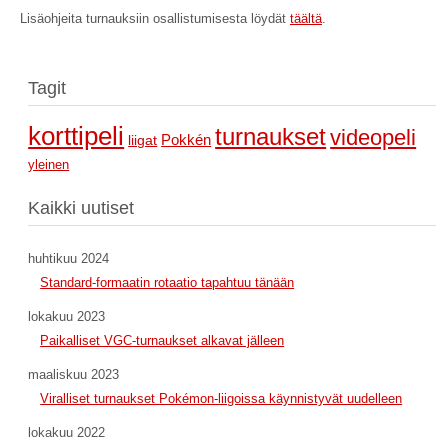
Lisäohjeita turnauksiin osallistumisesta löydät
täältä
.
Tagit
korttipeli
turnaukset
videopeli
Pokkén
liigat
yleinen
Kaikki uutiset
huhtikuu 2024
Standard-formaatin rotaatio tapahtuu tänään
lokakuu 2023
Paikalliset VGC-turnaukset alkavat jälleen
maaliskuu 2023
Viralliset turnaukset Pokémon-liigoissa käynnistyvät uudelleen
lokakuu 2022