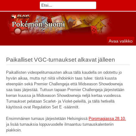
Avaa valikko
Paikalliset VGC-turnaukset alkavat jälleen
Paikallisten videopeliturnausten alkua tällä kaudella on odotettu jo
hyvän aikaa, mutta nyt niitä vihdoinkin taas tulee: tästä kuusta
eteenpäin sekä Premier Challengeja että Midseason Showdowneja
saa taas järjestää. Tuttuun tapaan Premier Challengeja järjestetään
kerran kuussa ja Midseason Showdowneja neljä kertaa vuodessa.
Turnaukset pelataan Scarlet- ja Violet-peleillä, ja tällä hetkellä
käytössä ovat Regulation Set E -säännöt.
Ensimmäinen turnaus järjestetään Helsingissä
Poromagiassa 28.10.
ja lisää turnauksia loppuvuodelle ilmaantuu turnauskalenteriin
piakkoin.