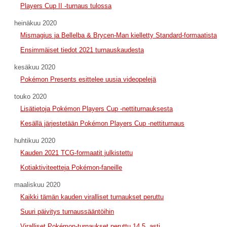
Players Cup II -turnaus tulossa
heinäkuu 2020
Mismagius ja Bellelba & Brycen-Man kielletty Standard-formaatista
Ensimmäiset tiedot 2021 turnauskaudesta
kesäkuu 2020
Pokémon Presents esittelee uusia videopelejä
touko 2020
Lisätietoja Pokémon Players Cup -nettiturnauksesta
Kesällä järjestetään Pokémon Players Cup -nettiturnaus
huhtikuu 2020
Kauden 2021 TCG-formaatit julkistettu
Kotiaktiviteetteja Pokémon-faneille
maaliskuu 2020
Kaikki tämän kauden viralliset turnaukset peruttu
Suuri päivitys turnaussääntöihin
Viralliset Pokémon-turnaukset peruttu 14.5. asti